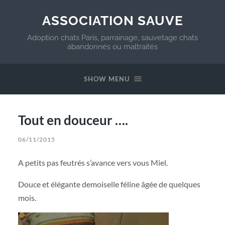
ASSOCIATION SAUVE
Adoption chats Paris, parrainage, sauvetage chats
abandonnés ou maltraités
SHOW MENU
Tout en douceur ….
06/11/2015
A petits pas feutrés s’avance vers vous Miel.
Douce et élégante demoiselle féline âgée de quelques
mois.