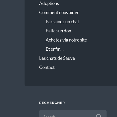
Adoptions
Comment nous aider
Parrainez un chat
Faites un don
Achetez via notre site
Et enfin…
Les chats de Sauve
Contact
RECHERCHER
SEARCH
FOR: