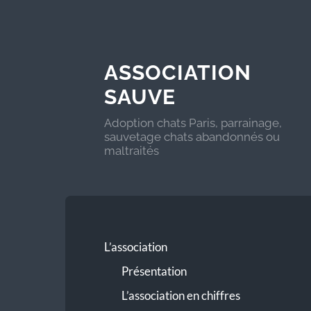
ASSOCIATION
SAUVE
Adoption chats Paris, parrainage,
sauvetage chats abandonnés ou
maltraités
L’association
Présentation
L’association en chiffres