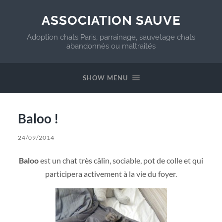
ASSOCIATION SAUVE
Adoption chats Paris, parrainage, sauvetage chats
abandonnés ou maltraités
SHOW MENU
Baloo !
24/09/2014
Baloo
est un chat très câlin, sociable, pot de colle et qui
participera activement à la vie du foyer.