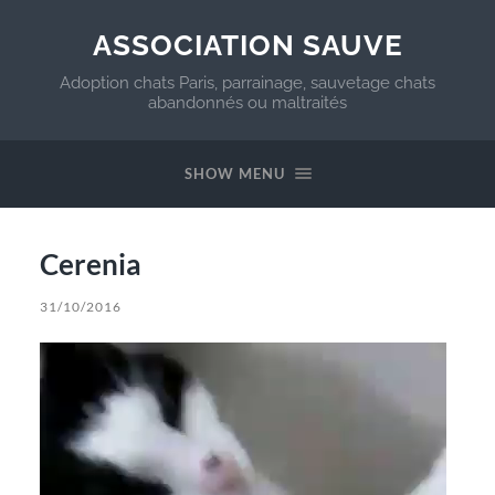
ASSOCIATION SAUVE
Adoption chats Paris, parrainage, sauvetage chats
abandonnés ou maltraités
SHOW MENU
Cerenia
31/10/2016
Video
Player