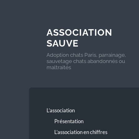
ASSOCIATION
SAUVE
Adoption chats Paris, parrainage,
sauvetage chats abandonnés ou
maltraités
L’association
Présentation
L’association en chiffres