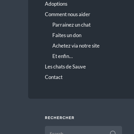
Adoptions
Comment nous aider
Parrainez un chat
Faites un don
Achetez via notre site
Et enfin…
Les chats de Sauve
Contact
RECHERCHER
SEARCH
FOR: