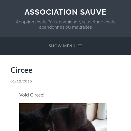
ASSOCIATION SAUVE
Adoption chats Paris, parrainage, sauvetage chats
abandonnés ou maltraités
SHOW MENU
Circee
01/12/2015
Voici Circee!