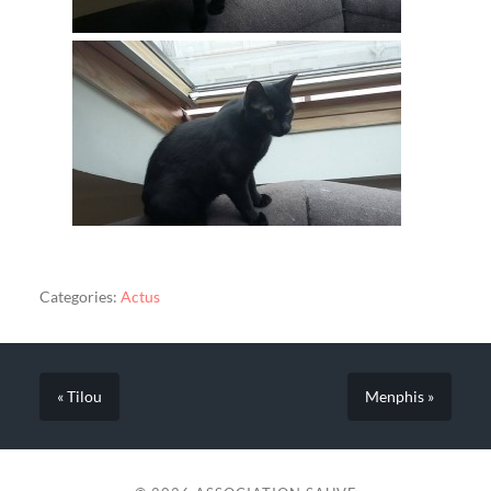
Categories:
Actus
« Tilou
Menphis »