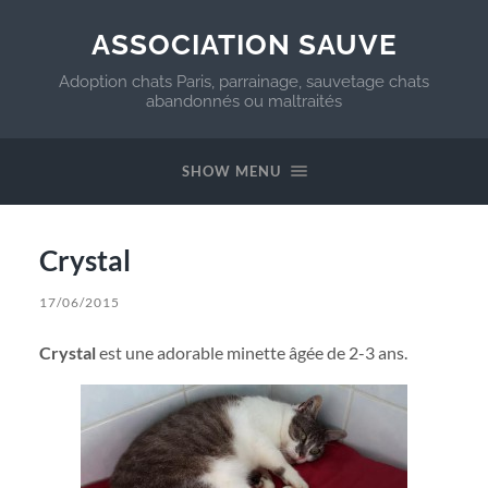
ASSOCIATION SAUVE
Adoption chats Paris, parrainage, sauvetage chats
abandonnés ou maltraités
SHOW MENU
Crystal
17/06/2015
Crystal
est une adorable minette âgée de 2-3 ans.