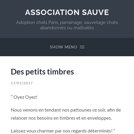
ASSOCIATION SAUVE
Adoption chats Paris, parrainage, sauvetage chats
abandonnés ou maltraités
SHOW MENU
Des petits timbres
17/01/2017
” Oyez Oyez!
Nous venons en tendant nos pattounes ce soir, afin de
relancer nos besoins en timbres et en enveloppes.
Laissez vous charmer par nos regards déterminés! ”