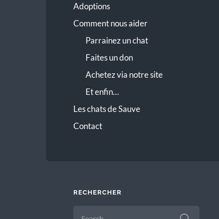
Adoptions
Comment nous aider
Parrainez un chat
Faites un don
Achetez via notre site
Et enfin…
Les chats de Sauve
Contact
RECHERCHER
SEARCH
FOR: