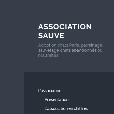
ASSOCIATION
SAUVE
Adoption chats Paris, parrainage,
sauvetage chats abandonnés ou
maltraités
L’association
Présentation
L’association en chiffres