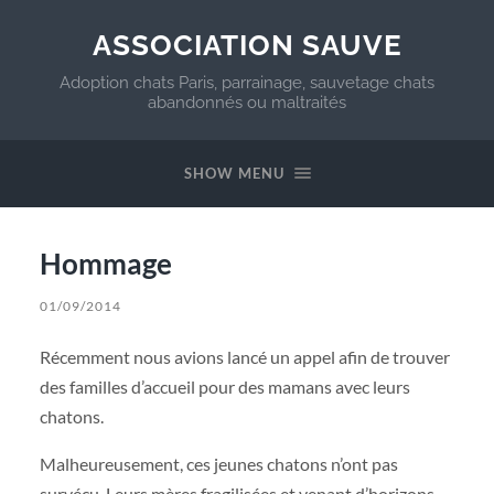
ASSOCIATION SAUVE
Adoption chats Paris, parrainage, sauvetage chats
abandonnés ou maltraités
SHOW MENU
Hommage
01/09/2014
Récemment nous avions lancé un appel afin de trouver
des familles d’accueil pour des mamans avec leurs
chatons.
Malheureusement, ces jeunes chatons n’ont pas
survécu. Leurs mères fragilisées et venant d’horizons