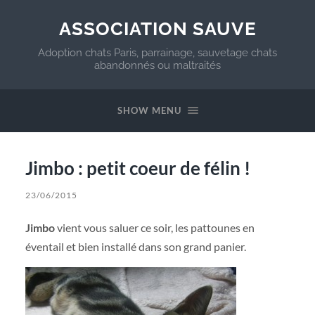
ASSOCIATION SAUVE
Adoption chats Paris, parrainage, sauvetage chats
abandonnés ou maltraités
SHOW MENU
Jimbo : petit coeur de félin !
23/06/2015
Jimbo
vient vous saluer ce soir, les pattounes en
éventail et bien installé dans son grand panier.