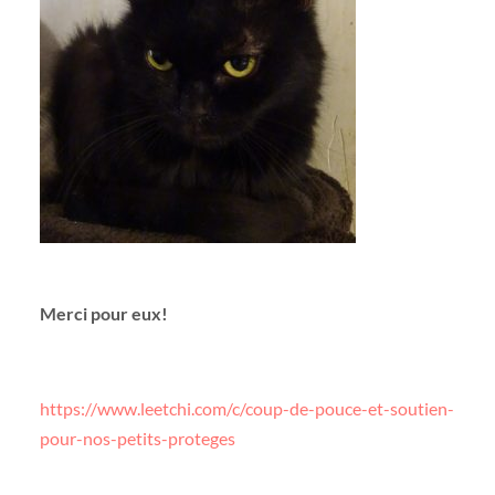
Merci pour eux!
https://www.leetchi.com/c/coup-de-pouce-et-soutien-
pour-nos-petits-proteges