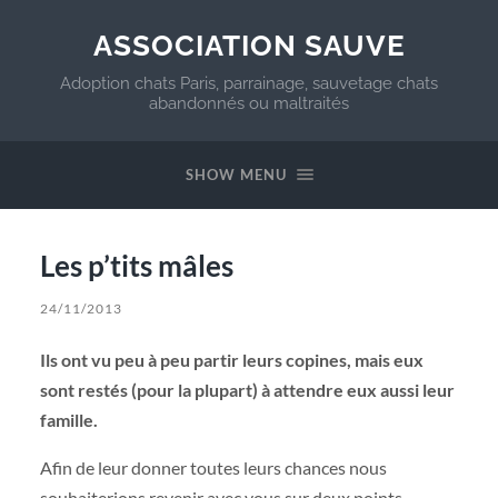
ASSOCIATION SAUVE
Adoption chats Paris, parrainage, sauvetage chats
abandonnés ou maltraités
SHOW MENU
Les p’tits mâles
24/11/2013
Ils ont vu peu à peu partir leurs copines, mais eux
sont restés (pour la plupart) à attendre eux aussi leur
famille.
Afin de leur donner toutes leurs chances nous
souhaiterions revenir avec vous sur deux points