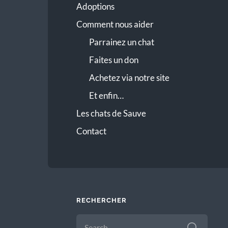
Adoptions
Comment nous aider
Parrainez un chat
Faites un don
Achetez via notre site
Et enfin…
Les chats de Sauve
Contact
RECHERCHER
SEARCH
FOR: