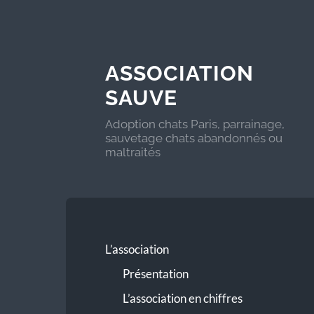
ASSOCIATION
SAUVE
Adoption chats Paris, parrainage,
sauvetage chats abandonnés ou
maltraités
L’association
Présentation
L’association en chiffres