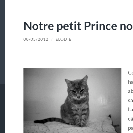
Notre petit Prince no
08/05/2012
/
ELODIE
Ce
ha
ab
sa
l’
câ
pa