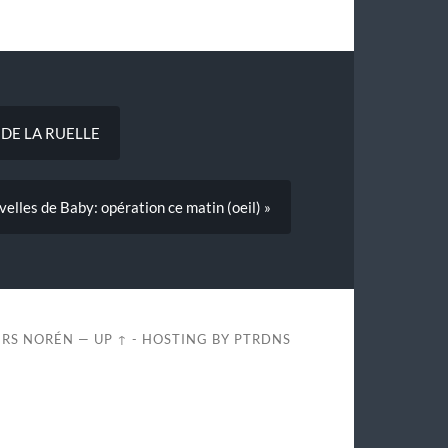
 DE LA RUELLE
elles de Baby: opération ce matin (oeil) »
RS NORÉN
—
UP ↑
- HOSTING BY
PTRDNS