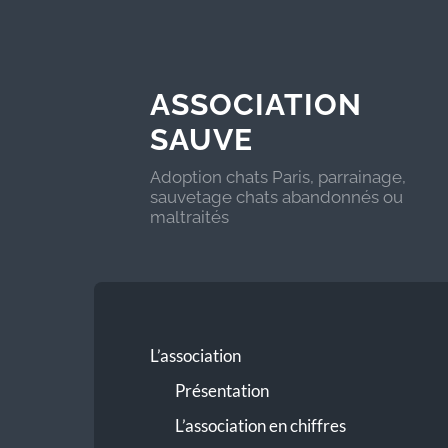
ASSOCIATION
SAUVE
Adoption chats Paris, parrainage,
sauvetage chats abandonnés ou
maltraités
L’association
Présentation
L’association en chiffres