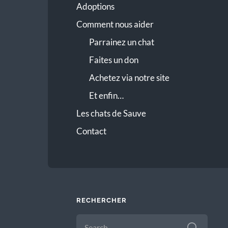
Adoptions
Comment nous aider
Parrainez un chat
Faites un don
Achetez via notre site
Et enfin…
Les chats de Sauve
Contact
RECHERCHER
SEARCH
FOR: