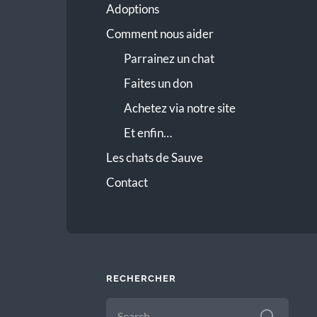
Adoptions
Comment nous aider
Parrainez un chat
Faites un don
Achetez via notre site
Et enfin…
Les chats de Sauve
Contact
RECHERCHER
SEARCH
FOR: