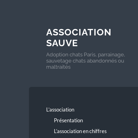
ASSOCIATION
SAUVE
Adoption chats Paris, parrainage,
sauvetage chats abandonnés ou
maltraités
L’association
Présentation
L’association en chiffres