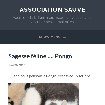
ASSOCIATION SAUVE
Adoption chats Paris, parrainage, sauvetage chats
abandonnés ou maltraités
SHOW MENU
Sagesse féline …. Pongo
26/03/2015
Quand nous pensons à
Pongo
, c’est avec un sourire ….