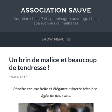
ASSOCIATION SAUVE
Adoption chats Paris, parrainage, sauvetage chats
abandonnés ou maltraités
SHOW MENU
Un brin de malice et beaucoup
de tendresse !
10/05/2015
Phoebe est une belle et élégante minette tricolore ,
âgée de deux ans.