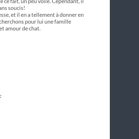
e ce fait, un peu voilé. Cependant, il
ans soucis!
se, et il en a tellement à donner en
cherchons pour lui une famille
cet amour de chat.
: