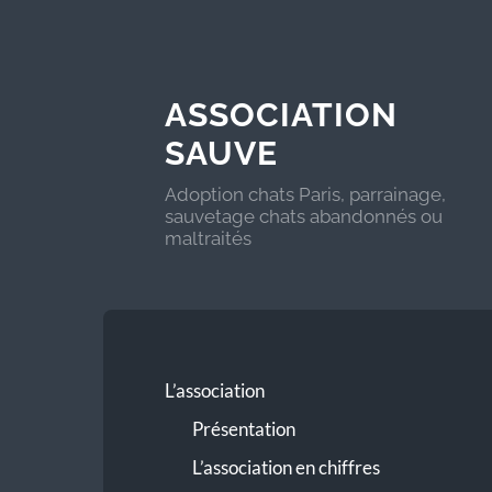
ASSOCIATION
SAUVE
Adoption chats Paris, parrainage,
sauvetage chats abandonnés ou
maltraités
L’association
Présentation
L’association en chiffres