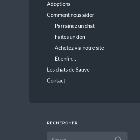
Adoptions
Comment nous aider
Parrainez un chat
Faites un don
Achetez via notre site
Et enfin…
Les chats de Sauve
Contact
RECHERCHER
SEARCH
FOR: