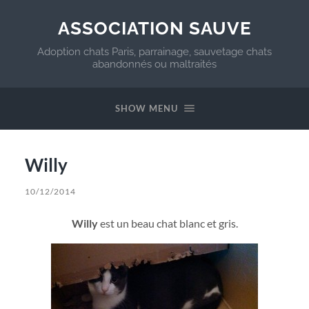
ASSOCIATION SAUVE
Adoption chats Paris, parrainage, sauvetage chats
abandonnés ou maltraités
SHOW MENU
Willy
10/12/2014
Willy
est un beau chat blanc et gris.