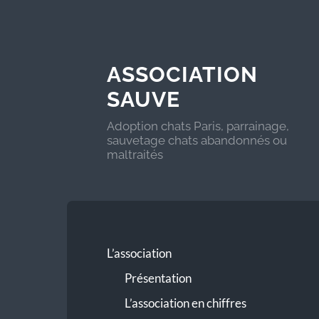
ASSOCIATION
SAUVE
Adoption chats Paris, parrainage,
sauvetage chats abandonnés ou
maltraités
L’association
Présentation
L’association en chiffres