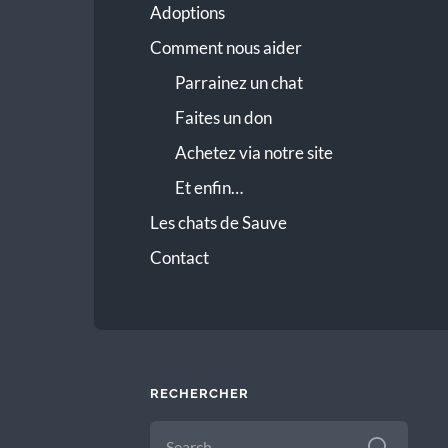
Adoptions
Comment nous aider
Parrainez un chat
Faites un don
Achetez via notre site
Et enfin…
Les chats de Sauve
Contact
RECHERCHER
SEARCH
FOR: