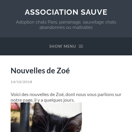
ASSOCIATION SAUVE
Adoption chats Paris, parrainage, sauvetage chats
abandonnés ou maltraités
SHOW MENU
Nouvelles de Zoé
14/10/2018
Voici des nouvelles de Zoé, dont nous vous parlions sur
notre page, il y a quelques jours.