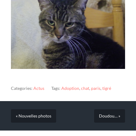
Categories:
Actus
Tags:
Adoption
,
chat
,
paris
,
tigré
« Nouvelles photos
Doudou… »