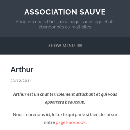
ASSOCIATION SAUVE
Adoption chats Paris, parrainage, sauvetage chats
abandonnés ou maltraités
SHOW MENU
Arthur
23/12/2014
Arthur est un chat terriblement attachant et qui vous
apportera beaucoup.
Nous reprenons ici, le texte qui parle si bien de lui sur
notre
page Facebook
.