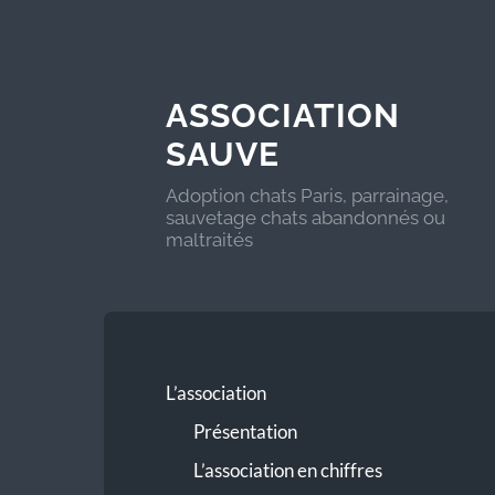
ASSOCIATION
SAUVE
Adoption chats Paris, parrainage,
sauvetage chats abandonnés ou
maltraités
L’association
Présentation
L’association en chiffres