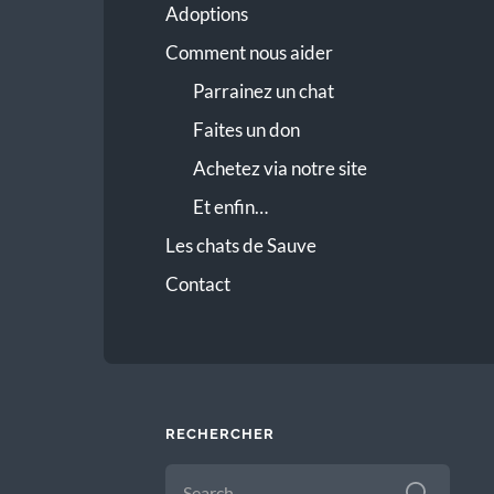
Adoptions
Comment nous aider
Parrainez un chat
Faites un don
Achetez via notre site
Et enfin…
Les chats de Sauve
Contact
RECHERCHER
SEARCH
FOR: