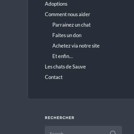
Adoptions
Comment nous aider
Parrainez un chat
Faites un don
Achetez via notre site
Et enfin…
Les chats de Sauve
Contact
RECHERCHER
SEARCH
FOR: