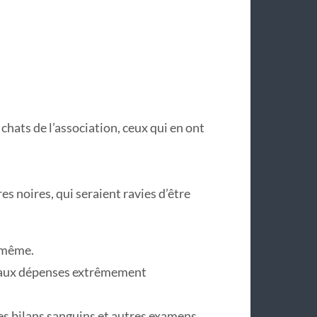
chats de l’association, ceux qui en ont
noires, qui seraient ravies d’être
e même.
e aux dépenses extrêmement
 les bilans sanguins et autres examens