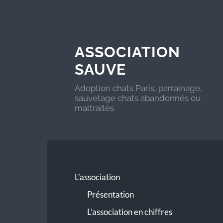
ASSOCIATION
SAUVE
Adoption chats Paris, parrainage,
sauvetage chats abandonnés ou
maltraités
L’association
Présentation
L’association en chiffres