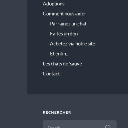
Adoptions
Comment nous aider
Parrainez un chat
Faites un don
Achetez via notre site
Et enfin…
Les chats de Sauve
Contact
RECHERCHER
SEARCH
FOR: