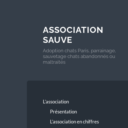
ASSOCIATION
SAUVE
Adoption chats Paris, parrainage,
sauvetage chats abandonnés ou
maltraités
L’association
Présentation
L’association en chiffres