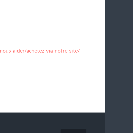
ous-aider/achetez-via-notre-site/