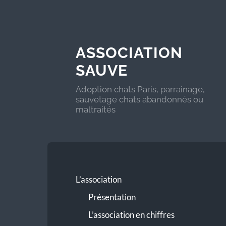
ASSOCIATION
SAUVE
Adoption chats Paris, parrainage,
sauvetage chats abandonnés ou
maltraités
L’association
Présentation
L’association en chiffres