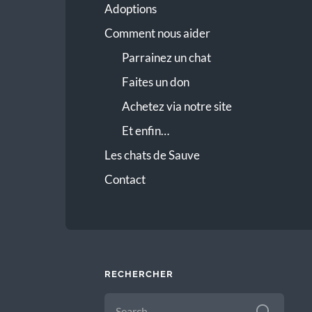
Adoptions
Comment nous aider
Parrainez un chat
Faites un don
Achetez via notre site
Et enfin…
Les chats de Sauve
Contact
RECHERCHER
SEARCH
FOR: