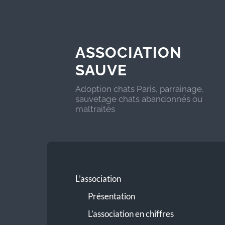
ASSOCIATION
SAUVE
Adoption chats Paris, parrainage,
sauvetage chats abandonnés ou
maltraités
L’association
Présentation
L’association en chiffres