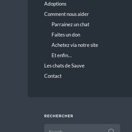
Adoptions
Comment nous aider
Parrainez un chat
Faites un don
Achetez via notre site
Et enfin…
Les chats de Sauve
Contact
RECHERCHER
SEARCH
FOR: