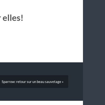
 elles!
Sparrow: retour sur un beau sauvetage »