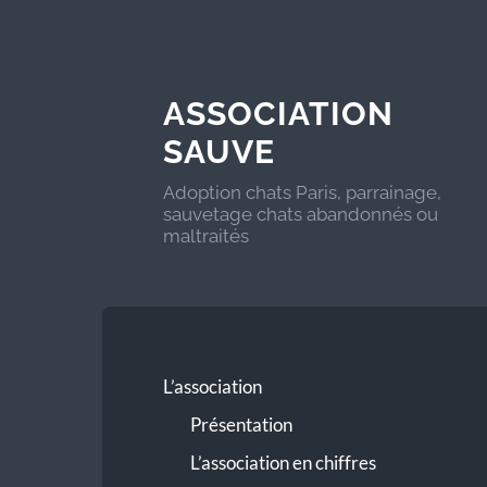
ASSOCIATION
SAUVE
Adoption chats Paris, parrainage,
sauvetage chats abandonnés ou
maltraités
L’association
Présentation
L’association en chiffres