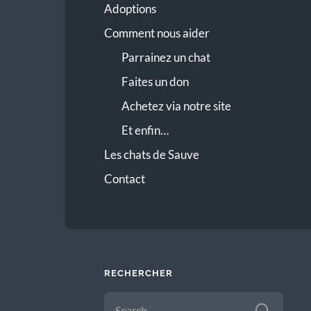
Adoptions
Comment nous aider
Parrainez un chat
Faites un don
Achetez via notre site
Et enfin…
Les chats de Sauve
Contact
RECHERCHER
SEARCH
FOR: