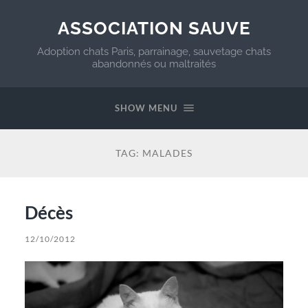
ASSOCIATION SAUVE
Adoption chats Paris, parrainage, sauvetage chats
abandonnés ou maltraités
SHOW MENU
TAG:
MALADES
Décès
12/10/2012